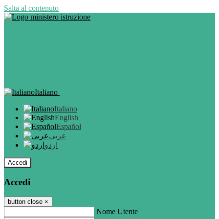
Salta al contenuto
Italiano
Italiano
English
Español
عربى
اردو
Accedi
Accedi
button close
×
Nome Utente