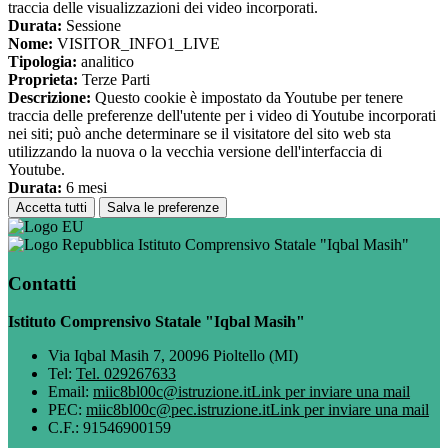
traccia delle visualizzazioni dei video incorporati.
Durata:
Sessione
Nome:
VISITOR_INFO1_LIVE
Tipologia:
analitico
Proprieta:
Terze Parti
Descrizione:
Questo cookie è impostato da Youtube per tenere
traccia delle preferenze dell'utente per i video di Youtube incorporati
nei siti; può anche determinare se il visitatore del sito web sta
utilizzando la nuova o la vecchia versione dell'interfaccia di
Youtube.
Durata:
6 mesi
Accetta tutti
Salva le preferenze
Istituto Comprensivo Statale "Iqbal Masih"
Contatti
Istituto Comprensivo Statale "Iqbal Masih"
Via Iqbal Masih 7, 20096 Pioltello (MI)
Tel:
Tel. 029267633
Email:
miic8bl00c@istruzione.it
Link per inviare una mail
PEC:
miic8bl00c@pec.istruzione.it
Link per inviare una mail
C.F.: 91546900159