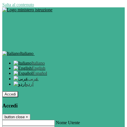
Salta al contenuto
Italiano
Italiano
English
Español
عربى
اردو
Accedi
Accedi
button close
×
Nome Utente