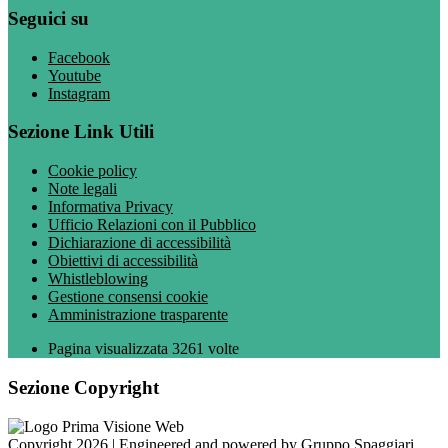
Seguici su
Facebook
Youtube
Instagram
Sezione Link Utili
Cookie policy
Note legali
Informativa Privacy
Ufficio Relazioni con il Pubblico
Dichiarazione di accessibilità
Obiettivi di accessibilità
Whistleblowing
Gestione consensi cookie
Amministrazione trasparente
Pagina visualizzata
3261
volte
Sezione Copyright
Copyright 2026 | Engineered and powered by Gruppo Spaggiari