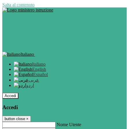
Salta al contenuto
Italiano
Italiano
English
Español
عربى
اردو
Accedi
Accedi
button close
×
Nome Utente