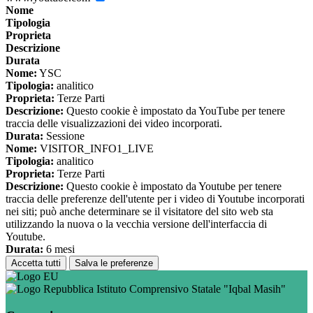
Nome
Tipologia
Proprieta
Descrizione
Durata
Nome:
YSC
Tipologia:
analitico
Proprieta:
Terze Parti
Descrizione:
Questo cookie è impostato da YouTube per tenere
traccia delle visualizzazioni dei video incorporati.
Durata:
Sessione
Nome:
VISITOR_INFO1_LIVE
Tipologia:
analitico
Proprieta:
Terze Parti
Descrizione:
Questo cookie è impostato da Youtube per tenere
traccia delle preferenze dell'utente per i video di Youtube incorporati
nei siti; può anche determinare se il visitatore del sito web sta
utilizzando la nuova o la vecchia versione dell'interfaccia di
Youtube.
Durata:
6 mesi
Accetta tutti
Salva le preferenze
Istituto Comprensivo Statale "Iqbal Masih"