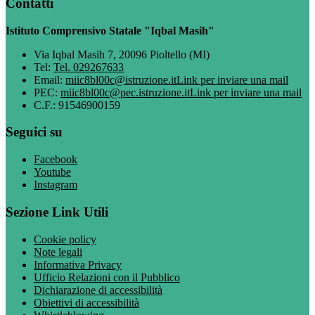
Contatti
Istituto Comprensivo Statale "Iqbal Masih"
Via Iqbal Masih 7, 20096 Pioltello (MI)
Tel:
Tel. 029267633
Email:
miic8bl00c@istruzione.it
Link per inviare una mail
PEC:
miic8bl00c@pec.istruzione.it
Link per inviare una mail
C.F.: 91546900159
Seguici su
Facebook
Youtube
Instagram
Sezione Link Utili
Cookie policy
Note legali
Informativa Privacy
Ufficio Relazioni con il Pubblico
Dichiarazione di accessibilità
Obiettivi di accessibilità