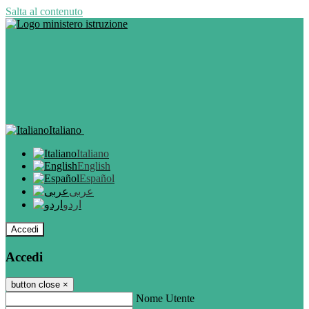
Salta al contenuto
Italiano
Italiano
English
Español
عربى
اردو
Accedi
Accedi
button close
×
Nome Utente