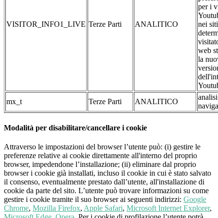
per i 
Youtub
VISITOR_INFO1_LIVE
Terze Parti
ANALITICO
nei si
determ
visitat
web st
la nuo
versio
dell'in
Youtu
analis
mx_t
Terze Parti
ANALITICO
naviga
Modalità per disabilitare/cancellare i cookie
Attraverso le impostazioni del browser l’utente può: (i) gestire le
preferenze relative ai cookie direttamente all'interno del proprio
browser, impedendone l’installazione; (ii) eliminare dal proprio
browser i cookie già installati, incluso il cookie in cui è stato salvato
il consenso, eventualmente prestato dall’utente, all'installazione di
cookie da parte del sito. L’utente può trovare informazioni su come
gestire i cookie tramite il suo browser ai seguenti indirizzi:
Google
Chrome
,
Mozilla Firefox
,
Apple Safari
,
Microsoft Internet Explorer
,
Microsoft Edge
,
Opera
. Per i cookie di profilazione l’utente potrà