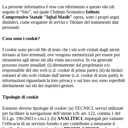
La presente informativa è resa con riferimento a questo sito (di
seguito il "Sito", sul quale l’Istituto Scolastico
Istituto
Comprensivo Statale "Iqbal Masih"
opera, sotto i propri segni
distintivi, come erogatore di servizi e Titolare del trattamento dati
personali.
Cosa sono i cookie?
I cookie sono piccoli file di testo che i siti web visitati dagli utenti
inviano ai loro terminali, ove vengono memorizzati per essere poi
ritrasmessi agli stessi siti alla visita successiva. In via generale
possono essere installati: (i) direttamente dal proprietario e/o
responsabile del sito web (c.d. cookie di prima parte); (ii) da titolari
estranei al sito web visitato dall’utente (c.d. cookie di terze parti); le
informazioni riguardanti la loro privacy e sul loro uso sono reperibili
direttamente sui siti dei rispettivi gestori.
Tipologie di cookie
Esistono diverse tipologie di cookie: (a) TECNICI, servizi utilizzati
per facilitare la navigazione dell’utente (cfr. art. 122, comma 1 del
D.Lgs. 196/2003 e s.m.i.); (b)
ANALITICI
, impiegati per valutare
l’efficacia di un servizio fornito o per contribuire a misurarne il