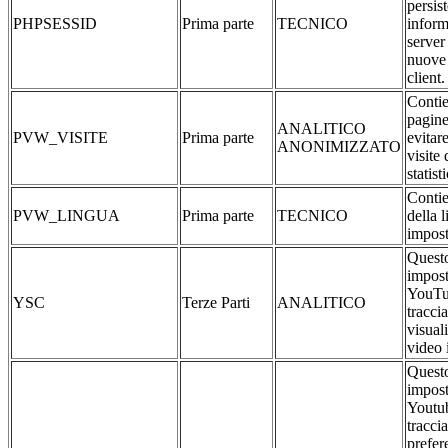
persis
PHPSESSID
Prima parte
TECNICO
inform
server
nuove 
client.
Contie
pagine
ANALITICO
PVW_VISITE
Prima parte
evitar
ANONIMIZZATO
visite 
statist
Contie
PVW_LINGUA
Prima parte
TECNICO
della 
impost
Questo
impost
YouTu
YSC
Terze Parti
ANALITICO
traccia
visual
video 
Questo
impost
Youtub
traccia
prefer