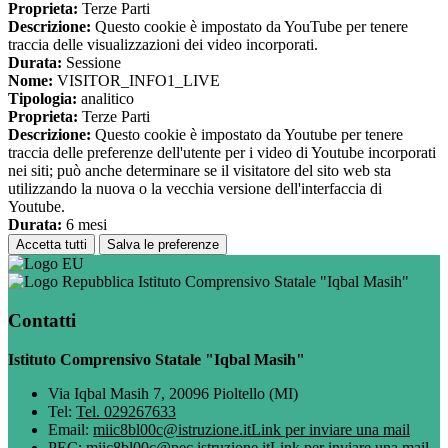
Proprieta:
Terze Parti
Descrizione:
Questo cookie è impostato da YouTube per tenere
traccia delle visualizzazioni dei video incorporati.
Durata:
Sessione
Nome:
VISITOR_INFO1_LIVE
Tipologia:
analitico
Proprieta:
Terze Parti
Descrizione:
Questo cookie è impostato da Youtube per tenere
traccia delle preferenze dell'utente per i video di Youtube incorporati
nei siti; può anche determinare se il visitatore del sito web sta
utilizzando la nuova o la vecchia versione dell'interfaccia di
Youtube.
Durata:
6 mesi
Accetta tutti
Salva le preferenze
Istituto Comprensivo Statale "Iqbal Masih"
Contatti
Istituto Comprensivo Statale "Iqbal Masih"
Via Iqbal Masih 7, 20096 Pioltello (MI)
Tel:
Tel. 029267633
Email:
miic8bl00c@istruzione.it
Link per inviare una mail
PEC:
miic8bl00c@pec.istruzione.it
Link per inviare una mail