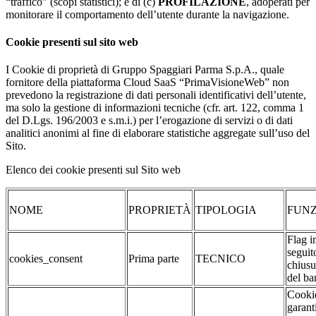
“traffico” (scopi statistici); e di (c)
PROFILAZIONE
, adoperati per
monitorare il comportamento dell’utente durante la navigazione.
Cookie presenti sul sito web
I Cookie di proprietà di Gruppo Spaggiari Parma S.p.A., quale
fornitore della piattaforma Cloud SaaS “PrimaVisioneWeb” non
prevedono la registrazione di dati personali identificativi dell’utente,
ma solo la gestione di informazioni tecniche (cfr. art. 122, comma 1
del D.Lgs. 196/2003 e s.m.i.) per l’erogazione di servizi o di dati
analitici anonimi al fine di elaborare statistiche aggregate sull’uso del
Sito.
Elenco dei cookie presenti sul Sito web
NOME
PROPRIETÀ
TIPOLOGIA
FUNZ
Flag i
seguit
cookies_consent
Prima parte
TECNICO
chiusu
del ba
Cookie
garant