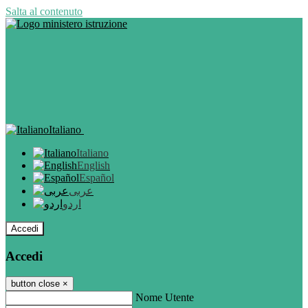
Salta al contenuto
Italiano
Italiano
English
Español
عربى
اردو
Accedi
Accedi
button close
×
Nome Utente