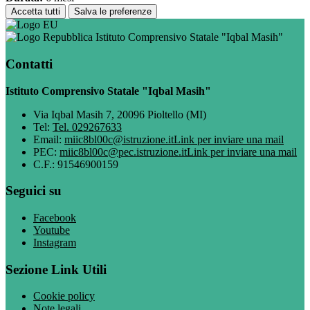
Accetta tutti
Salva le preferenze
Istituto Comprensivo Statale "Iqbal Masih"
Contatti
Istituto Comprensivo Statale "Iqbal Masih"
Via Iqbal Masih 7, 20096 Pioltello (MI)
Tel:
Tel. 029267633
Email:
miic8bl00c@istruzione.it
Link per inviare una mail
PEC:
miic8bl00c@pec.istruzione.it
Link per inviare una mail
C.F.: 91546900159
Seguici su
Facebook
Youtube
Instagram
Sezione Link Utili
Cookie policy
Note legali