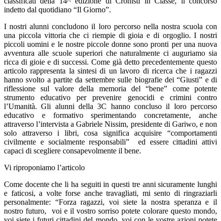
classificati della 14^ edizione di Cronisti in Classe, il concorso
indetto dal quotidiano “Il Giorno”.
I nostri alunni concludono il loro percorso nella nostra scuola con
una piccola vittoria che ci riempie di gioia e di orgoglio. I nostri
piccoli uomini e le nostre piccole donne sono pronti per una nuova
avventura alle scuole superiori che naturalmente ci auguriamo sia
ricca di gioie e di successi. Come già detto precedentemente questo
articolo rappresenta la sintesi di un lavoro di ricerca che i ragazzi
hanno svolto a partite da settembre sulle biografie dei “Giusti” e di
riflessione sul valore della memoria del “bene” come potente
strumento educativo per prevenire genocidi e crimini contro
l’Umanità. Gli alunni della 3C hanno concluso il loro percorso
educativo e formativo sperimentando concretamente, anche
attraverso l’intervista a Gabriele Nissim, presidente di Gariwo, e non
solo attraverso i libri, cosa significa acquisire “comportamenti
civilmente e socialmente responsabili” ed essere cittadini attivi
capaci di scegliere consapevolmente il bene.
Vi riproponiamo l’articolo
Come docente che li ha seguiti in questi tre anni sicuramente lunghi
e faticosi, a volte forse anche travagliati, mi sento di ringraziarli
personalmente: “Forza ragazzi, voi siete la nostra speranza e il
nostro futuro, voi e il vostro sorriso potete colorare questo mondo,
voi siete i futuri cittadini del mondo, voi con le vostre azioni potete