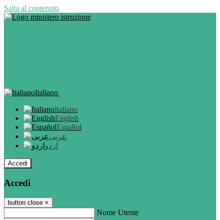
Salta al contenuto
Italiano
Italiano
English
Español
عربى
اردو
Accedi
Accedi
button close
×
Nome Utente