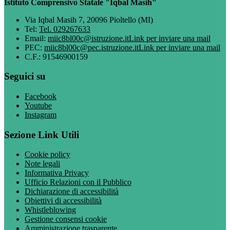
Istituto Comprensivo Statale "Iqbal Masih"
Via Iqbal Masih 7, 20096 Pioltello (MI)
Tel:
Tel. 029267633
Email:
miic8bl00c@istruzione.it
Link per inviare una mail
PEC:
miic8bl00c@pec.istruzione.it
Link per inviare una mail
C.F.: 91546900159
Seguici su
Facebook
Youtube
Instagram
Sezione Link Utili
Cookie policy
Note legali
Informativa Privacy
Ufficio Relazioni con il Pubblico
Dichiarazione di accessibilità
Obiettivi di accessibilità
Whistleblowing
Gestione consensi cookie
Amministrazione trasparente