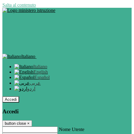
Salta al contenuto
Italiano
Italiano
English
Español
عربى
اردو
Accedi
Accedi
button close
×
Nome Utente