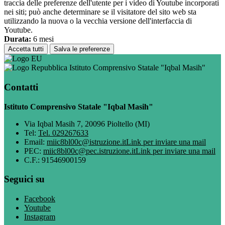
traccia delle preferenze dell'utente per i video di Youtube incorporati
nei siti; può anche determinare se il visitatore del sito web sta
utilizzando la nuova o la vecchia versione dell'interfaccia di
Youtube.
Durata:
6 mesi
Accetta tutti
Salva le preferenze
Istituto Comprensivo Statale "Iqbal Masih"
Contatti
Istituto Comprensivo Statale "Iqbal Masih"
Via Iqbal Masih 7, 20096 Pioltello (MI)
Tel:
Tel. 029267633
Email:
miic8bl00c@istruzione.it
Link per inviare una mail
PEC:
miic8bl00c@pec.istruzione.it
Link per inviare una mail
C.F.: 91546900159
Seguici su
Facebook
Youtube
Instagram