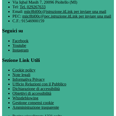
Via Iqbal Masih 7, 20096 Pioltello (MI)
Tel:
Tel. 029267633
Email:
miic8bl00c@istruzione.it
Link per inviare una mail
PEC:
miic8bl00c@pec.istruzione.it
Link per inviare una mail
C.F.: 91546900159
Seguici su
Facebook
Youtube
Instagram
Sezione Link Utili
Cookie policy
Note legali
Informativa Privacy
Ufficio Relazioni con il Pubblico
Dichiarazione di accessibilità
Obiettivi di accessibilità
Whistleblowing
Gestione consensi cookie
Amministrazione trasparente