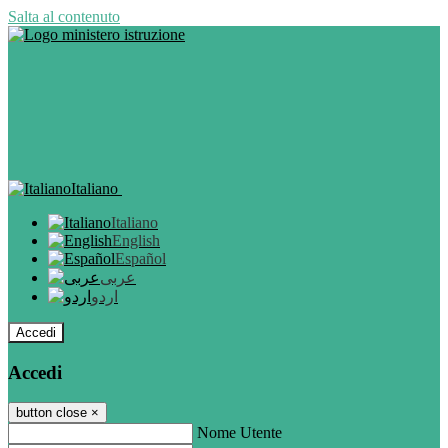
Salta al contenuto
Italiano
Italiano
English
Español
عربى
اردو
Accedi
Accedi
button close
×
Nome Utente