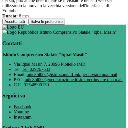
nei siti; può anche determinare se il visitatore del sito web sta
utilizzando la nuova o la vecchia versione dell'interfaccia di
Youtube.
Durata:
6 mesi
Accetta tutti
Salva le preferenze
Istituto Comprensivo Statale "Iqbal Masih"
Contatti
Istituto Comprensivo Statale "Iqbal Masih"
Via Iqbal Masih 7, 20096 Pioltello (MI)
Tel:
Tel. 029267633
Email:
miic8bl00c@istruzione.it
Link per inviare una mail
PEC:
miic8bl00c@pec.istruzione.it
Link per inviare una mail
C.F.: 91546900159
Seguici su
Facebook
Youtube
Instagram