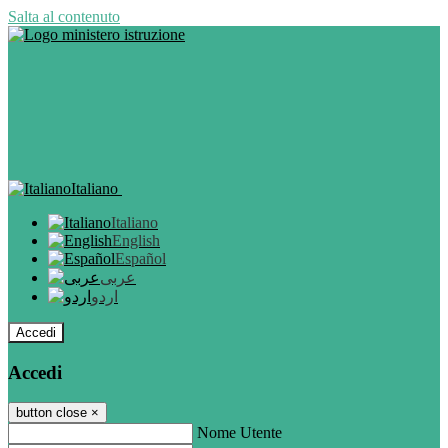
Salta al contenuto
Italiano
Italiano
English
Español
عربى
اردو
Accedi
Accedi
button close
×
Nome Utente