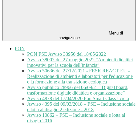
Menu di
navigazione
PON
PON FSE Avviso 33956 del 18/05/2022
Avviso 38007 del 27 maggio 2022 “Ambienti didattici
innovativi per la scuola dell’infanzia”
Avviso 50636 del 27/12/2021 - FESR REACT EU -
Realizzazione di ambienti e laboratori per l'educazione
e la formazione alla transizione ecologica
Avviso pubblico 28966 del 06/09/21 “Digital board,
trasformazione digitale didattica e organizzazione”
Avviso 4878 del 17/04/2020 Pon Smart Class I ciclo
Avviso 4395 del 09/03/2018 – FSE – Inclusione sociale
e lotta al disagio 2 edizione - 2018
Avviso 10862 – FSE – Inclusione sociale e lotta al
disagio 2016