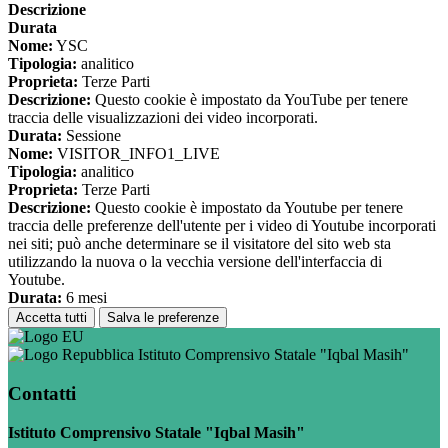
Descrizione
Durata
Nome:
YSC
Tipologia:
analitico
Proprieta:
Terze Parti
Descrizione:
Questo cookie è impostato da YouTube per tenere
traccia delle visualizzazioni dei video incorporati.
Durata:
Sessione
Nome:
VISITOR_INFO1_LIVE
Tipologia:
analitico
Proprieta:
Terze Parti
Descrizione:
Questo cookie è impostato da Youtube per tenere
traccia delle preferenze dell'utente per i video di Youtube incorporati
nei siti; può anche determinare se il visitatore del sito web sta
utilizzando la nuova o la vecchia versione dell'interfaccia di
Youtube.
Durata:
6 mesi
Accetta tutti
Salva le preferenze
Istituto Comprensivo Statale "Iqbal Masih"
Contatti
Istituto Comprensivo Statale "Iqbal Masih"