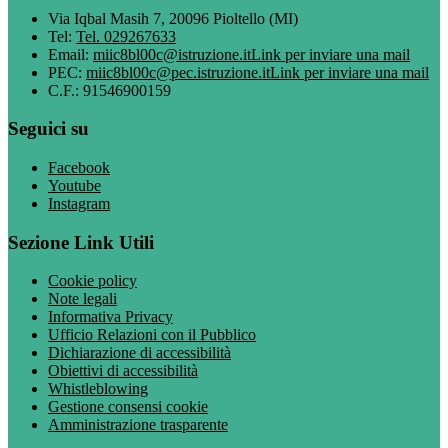
Via Iqbal Masih 7, 20096 Pioltello (MI)
Tel:
Tel. 029267633
Email:
miic8bl00c@istruzione.it
Link per inviare una mail
PEC:
miic8bl00c@pec.istruzione.it
Link per inviare una mail
C.F.: 91546900159
Seguici su
Facebook
Youtube
Instagram
Sezione Link Utili
Cookie policy
Note legali
Informativa Privacy
Ufficio Relazioni con il Pubblico
Dichiarazione di accessibilità
Obiettivi di accessibilità
Whistleblowing
Gestione consensi cookie
Amministrazione trasparente