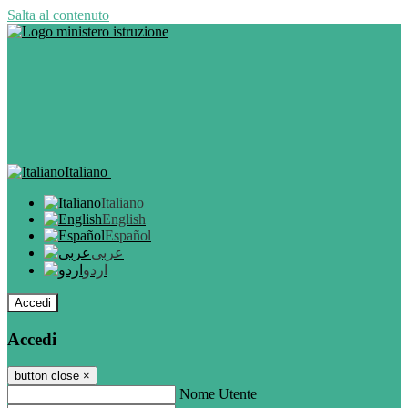
Salta al contenuto
Italiano
Italiano
English
Español
عربى
اردو
Accedi
Accedi
button close
×
Nome Utente