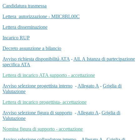
Candidatura trasmessa
Lettera_autorizzazione - MIIC8BL00C
Lettera disseminazione
Incarico RUP
Decreto assunzione a bilancio
Avviso richiesta disponibilità ATA
-
All. A Istanza di partecipazione
specifica ATA
Lettera di incarico ATA supporto - accettazione
Avviso selezione progettista interno
-
Allegato A
-
Griglia di
Valutazione
Lettera di incarico progettista- accettazione
Avviso selezione figura di supporto
-
Allegato A
-
Griglia di
Valutazione
Nomina figura di supporto - accettazione
Avviso selezione collaudatore interno
-
Allegato A
-
Griglia di