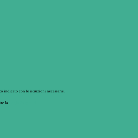
o indicato con le istruzioni necessarie.
ite la
Login Spaggiari