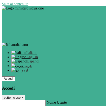
Salta al contenuto
Italiano
Italiano
English
Español
عربى
اردو
Accedi
Accedi
button close
×
Nome Utente