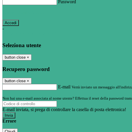
Password
Password dimenticata?
-
Entra con SPID
Entra con CIE
Seleziona utente
button close
×
Recupero password
button close
×
E-mail
Verrà inviato un messaggio all'indirizz
Non hai una e-mail associata al nome utente? Effettua il reset della password tram
E-mail inviata, si prega di controllare la casella di posta elettronica!
Errore
Chiudi