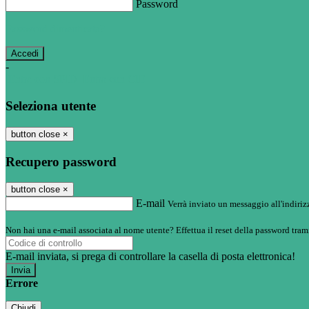
Password
Password dimenticata?
-
Entra con SPID
Entra con CIE
Seleziona utente
button close
×
Recupero password
button close
×
E-mail
Verrà inviato un messaggio all'indirizz
Non hai una e-mail associata al nome utente? Effettua il reset della password tram
E-mail inviata, si prega di controllare la casella di posta elettronica!
Errore
Chiudi