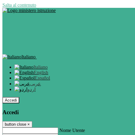
Salta al contenuto
Italiano
Italiano
English
Español
عربى
اردو
Accedi
Accedi
button close
×
Nome Utente