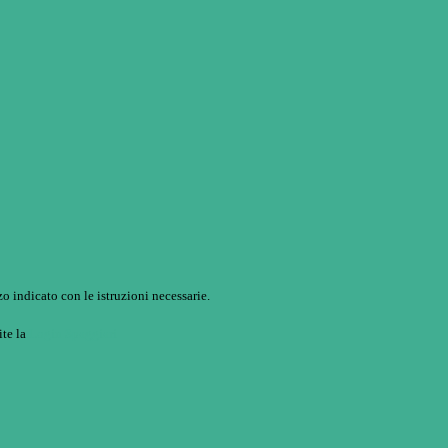
o indicato con le istruzioni necessarie.
ite la
Login Spaggiari