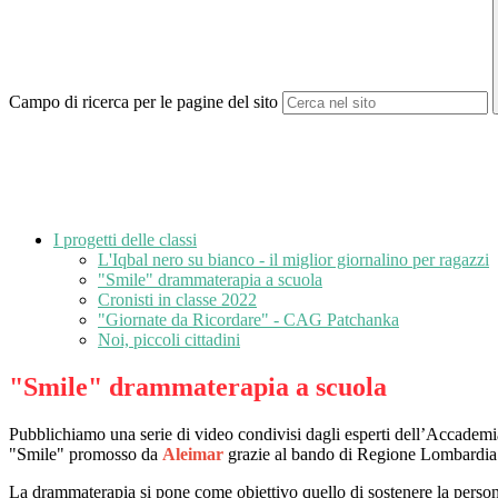
Campo di ricerca per le pagine del sito
I progetti delle classi
L'Iqbal nero su bianco - il miglior giornalino per ragazzi
"Smile" drammaterapia a scuola
Cronisti in classe 2022
"Giornate da Ricordare" - CAG Patchanka
Noi, piccoli cittadini
"Smile" drammaterapia a scuola
Pubblichiamo una serie di video condivisi dagli esperti dell’Accademia 
"Smile" promosso da
Aleimar
grazie al bando di Regione Lombardia r
La drammaterapia si pone come obiettivo quello di sostenere la persona p