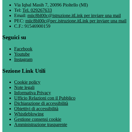
Via Iqbal Masih 7, 20096 Pioltello (MI)
Tel:
Tel. 029267633
Email:
miic8bl00c@istruzione.it
Link per inviare una mail
PEC:
miic8bl00c@pec.istruzione.it
Link per inviare una mail
C.F.: 91546900159
Seguici su
Facebook
Youtube
Instagram
Sezione Link Utili
Cookie policy
Note legali
Informativa Privacy
Ufficio Relazioni con il Pubblico
Dichiarazione di accessibilità
Obiettivi di accessibilità
Whistleblowing
Gestione consensi cookie
Amministrazione trasparente