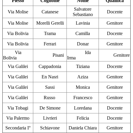
Plesso
Cognome
Nome
Qualifica
Salvatore
Via Molise
Catanese
Docente
Sebastiano
Via Molise
Morelli Gerelli
Lavinia
Genitore
Via Bolivia
Trama
Camilla
Docente
Via Bolivia
Ferrari
Donar
Genitore
Via
Ida
Pisani
Genitore
Bolivia
Irma
Via Galilei
Cappadonia
Tiziana
Docente
Via Galilei
En Nasri
Aziza
Genitore
Via Galilei
Sassi
Monica
Genitore
Via Galilei
Russo
Francesco
Genitore
Via Tobagi
De Simone
Loredana
Docente
Via Palermo
Livrieri
Felicia
Docente
Secondaria I°
Schiavone
Daniela Chiara
Genitore