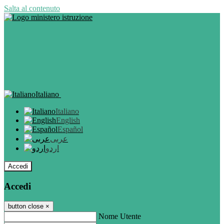
Salta al contenuto
Italiano
Italiano
English
Español
عربى
اردو
Accedi
Accedi
button close
×
Nome Utente