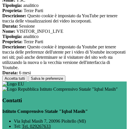
Nome:
YSC
Tipologia:
analitico
Proprieta:
Terze Parti
Descrizione:
Questo cookie è impostato da YouTube per tenere
traccia delle visualizzazioni dei video incorporati.
Durata:
Sessione
Nome:
VISITOR_INFO1_LIVE
Tipologia:
analitico
Proprieta:
Terze Parti
Descrizione:
Questo cookie è impostato da Youtube per tenere
traccia delle preferenze dell'utente per i video di Youtube incorporati
nei siti; può anche determinare se il visitatore del sito web sta
utilizzando la nuova o la vecchia versione dell'interfaccia di
Youtube.
Durata:
6 mesi
Accetta tutti
Salva le preferenze
Istituto Comprensivo Statale "Iqbal Masih"
Contatti
Istituto Comprensivo Statale "Iqbal Masih"
Via Iqbal Masih 7, 20096 Pioltello (MI)
Tel:
Tel. 029267633