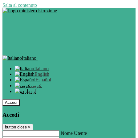
Salta al contenuto
Italiano
Italiano
English
Español
عربى
اردو
Accedi
Accedi
button close
×
Nome Utente