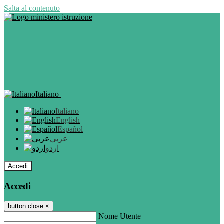
Salta al contenuto
Italiano
Italiano
English
Español
عربى
اردو
Accedi
Accedi
button close
×
Nome Utente