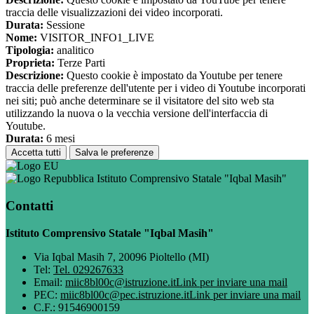
traccia delle visualizzazioni dei video incorporati.
Durata:
Sessione
Nome:
VISITOR_INFO1_LIVE
Tipologia:
analitico
Proprieta:
Terze Parti
Descrizione:
Questo cookie è impostato da Youtube per tenere
traccia delle preferenze dell'utente per i video di Youtube incorporati
nei siti; può anche determinare se il visitatore del sito web sta
utilizzando la nuova o la vecchia versione dell'interfaccia di
Youtube.
Durata:
6 mesi
Accetta tutti
Salva le preferenze
Istituto Comprensivo Statale "Iqbal Masih"
Contatti
Istituto Comprensivo Statale "Iqbal Masih"
Via Iqbal Masih 7, 20096 Pioltello (MI)
Tel:
Tel. 029267633
Email:
miic8bl00c@istruzione.it
Link per inviare una mail
PEC:
miic8bl00c@pec.istruzione.it
Link per inviare una mail
C.F.: 91546900159