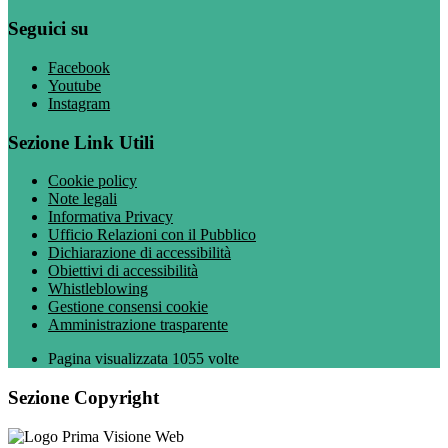
Seguici su
Facebook
Youtube
Instagram
Sezione Link Utili
Cookie policy
Note legali
Informativa Privacy
Ufficio Relazioni con il Pubblico
Dichiarazione di accessibilità
Obiettivi di accessibilità
Whistleblowing
Gestione consensi cookie
Amministrazione trasparente
Pagina visualizzata
1055
volte
Sezione Copyright