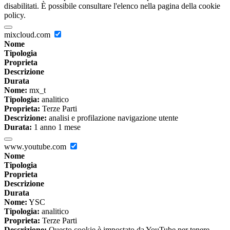
disabilitati. È possibile consultare l'elenco nella pagina della cookie
policy.
mixcloud.com
Nome
Tipologia
Proprieta
Descrizione
Durata
Nome:
mx_t
Tipologia:
analitico
Proprieta:
Terze Parti
Descrizione:
analisi e profilazione navigazione utente
Durata:
1 anno 1 mese
www.youtube.com
Nome
Tipologia
Proprieta
Descrizione
Durata
Nome:
YSC
Tipologia:
analitico
Proprieta:
Terze Parti
Descrizione:
Questo cookie è impostato da YouTube per tenere