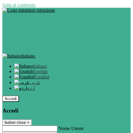
Salta al contenuto
Italiano
Italiano
English
Español
عربى
اردو
Accedi
Accedi
button close
×
Nome Utente