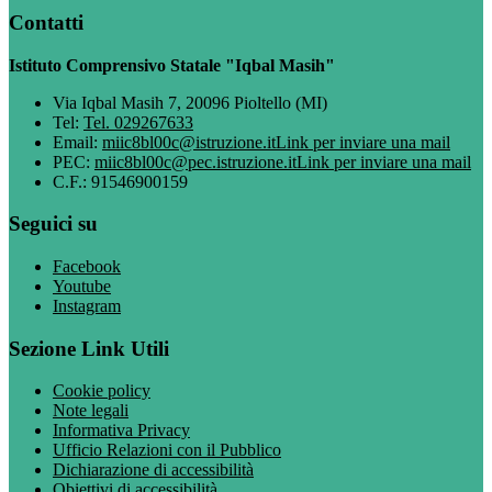
Contatti
Istituto Comprensivo Statale "Iqbal Masih"
Via Iqbal Masih 7, 20096 Pioltello (MI)
Tel:
Tel. 029267633
Email:
miic8bl00c@istruzione.it
Link per inviare una mail
PEC:
miic8bl00c@pec.istruzione.it
Link per inviare una mail
C.F.: 91546900159
Seguici su
Facebook
Youtube
Instagram
Sezione Link Utili
Cookie policy
Note legali
Informativa Privacy
Ufficio Relazioni con il Pubblico
Dichiarazione di accessibilità
Obiettivi di accessibilità