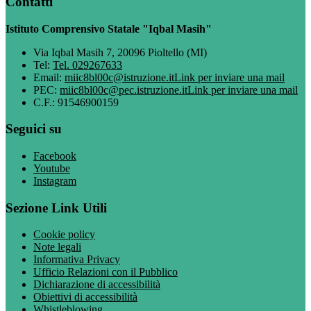
Contatti
Istituto Comprensivo Statale "Iqbal Masih"
Via Iqbal Masih 7, 20096 Pioltello (MI)
Tel:
Tel. 029267633
Email:
miic8bl00c@istruzione.it
Link per inviare una mail
PEC:
miic8bl00c@pec.istruzione.it
Link per inviare una mail
C.F.: 91546900159
Seguici su
Facebook
Youtube
Instagram
Sezione Link Utili
Cookie policy
Note legali
Informativa Privacy
Ufficio Relazioni con il Pubblico
Dichiarazione di accessibilità
Obiettivi di accessibilità
Whistleblowing