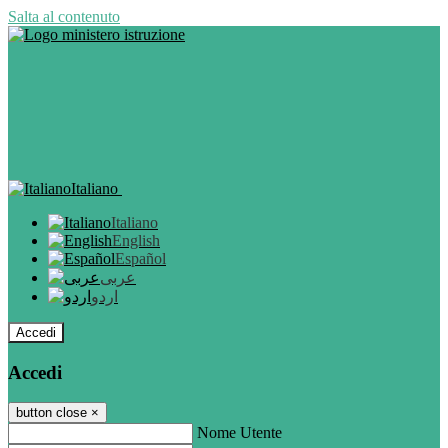
Salta al contenuto
Italiano
Italiano
English
Español
عربى
اردو
Accedi
Accedi
button close
×
Nome Utente