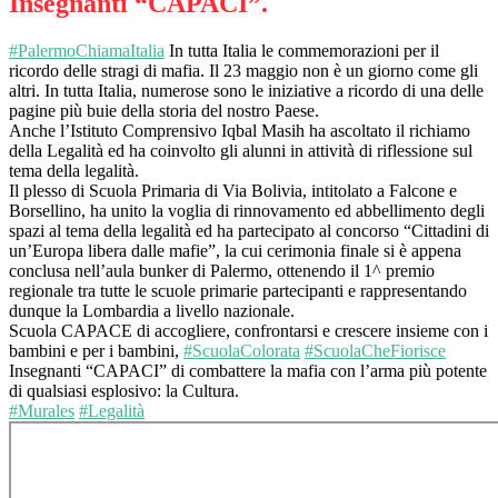
Insegnanti “CAPACI”.
#PalermoChiamaItalia
In tutta Italia le commemorazioni per il
ricordo delle stragi di mafia. Il 23 maggio non è un giorno come gli
altri. In tutta Italia, numerose sono le iniziative a ricordo di una delle
pagine più buie della storia del nostro Paese.
Anche l’Istituto Comprensivo Iqbal Masih ha ascoltato il richiamo
della Legalità ed ha coinvolto gli alunni in attività di riflessione sul
tema della legalità.
Il plesso di Scuola Primaria di Via Bolivia, intitolato a Falcone e
Borsellino, ha unito la voglia di rinnovamento ed abbellimento degli
spazi al tema della legalità ed ha partecipato al concorso “Cittadini di
un’Europa libera dalle mafie”, la cui cerimonia finale si è appena
conclusa nell’aula bunker di Palermo, ottenendo il 1^ premio
regionale tra tutte le scuole primarie partecipanti e rappresentando
dunque la Lombardia a livello nazionale.
Scuola CAPACE di accogliere, confrontarsi e crescere insieme con i
bambini e per i bambini,
#ScuolaColorata
#ScuolaCheFiorisce
Insegnanti “CAPACI” di combattere la mafia con l’arma più potente
di qualsiasi esplosivo: la Cultura.
#Murales
#Legalità