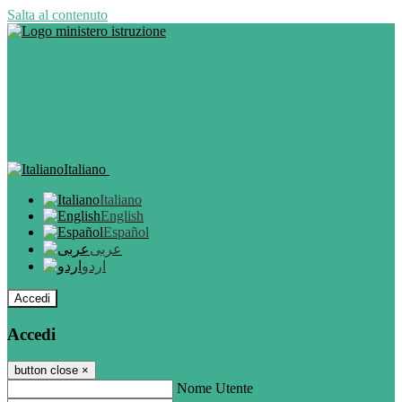
Salta al contenuto
Italiano
Italiano
English
Español
عربى
اردو
Accedi
Accedi
button close
×
Nome Utente