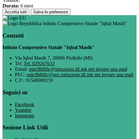
Youtube.
Durata:
6 mesi
Accetta tutti
Salva le preferenze
Istituto Comprensivo Statale "Iqbal Masih"
Contatti
Istituto Comprensivo Statale "Iqbal Masih"
Via Iqbal Masih 7, 20096 Pioltello (MI)
Tel:
Tel. 029267633
Email:
miic8bl00c@istruzione.it
Link per inviare una mail
PEC:
miic8bl00c@pec.istruzione.it
Link per inviare una mail
C.F.: 91546900159
Seguici su
Facebook
Youtube
Instagram
Sezione Link Utili