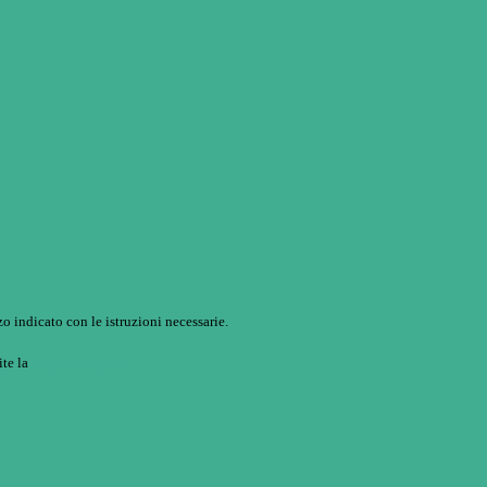
o indicato con le istruzioni necessarie.
ite la
Login Spaggiari