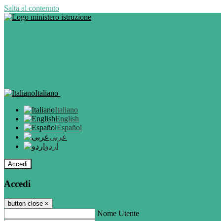
Salta al contenuto
Italiano
Italiano
English
Español
عربى
اردو
Accedi
Accedi
button close
×
Nome Utente