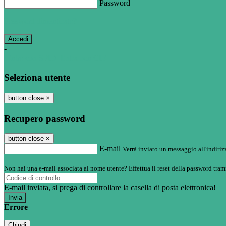
Password
Password dimenticata?
-
Entra con SPID
Entra con CIE
Seleziona utente
button close
×
Recupero password
button close
×
E-mail
Verrà inviato un messaggio all'indirizz
Non hai una e-mail associata al nome utente? Effettua il reset della password tram
E-mail inviata, si prega di controllare la casella di posta elettronica!
Errore
Chiudi