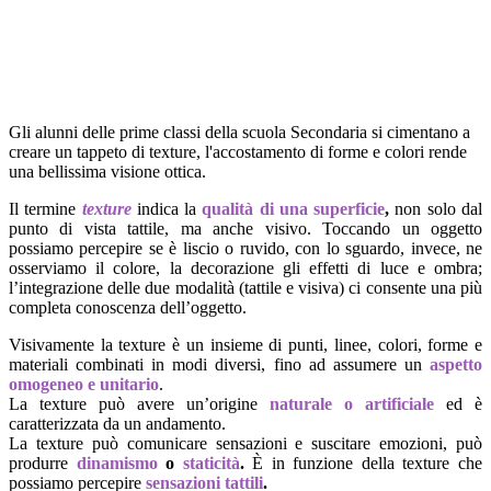
Gli alunni delle prime classi della scuola Secondaria si cimentano a
creare un tappeto di texture, l'accostamento di forme e colori rende
una bellissima visione ottica.
Il
termine
texture
indica la
qualità di una superficie
,
non solo dal
punto di vista tattile, ma anche visivo. Toccando un oggetto
possiamo percepire se è liscio o ruvido, con lo sguardo, invece, ne
osserviamo il colore, la decorazione gli effetti di luce e ombra;
l’integrazione delle due modalità (tattile e visiva) ci consente una più
completa conoscenza dell’oggetto.
Visivamente la texture è un insieme di punti, linee, colori, forme e
materiali combinati in modi diversi, fino ad assumere un
aspetto
omogeneo e unitario
.
La texture può avere un’origine
naturale o artificiale
ed è
caratterizzata da un andamento.
La texture può comunicare sensazioni e suscitare emozioni, può
produrre
dinamismo
o
staticità
.
È in funzione della texture che
possiamo percepire
sensazioni tattili
.