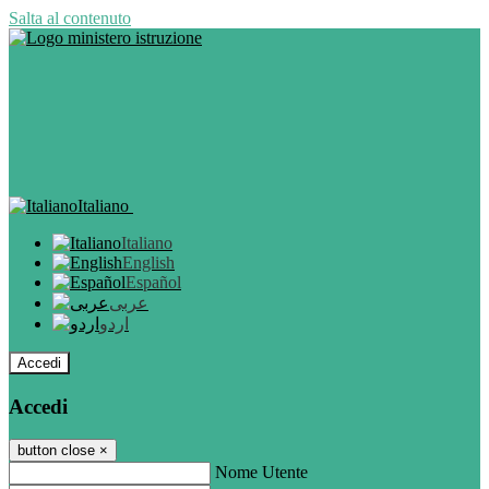
Salta al contenuto
Italiano
Italiano
English
Español
عربى
اردو
Accedi
Accedi
button close
×
Nome Utente