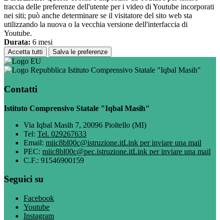
traccia delle preferenze dell'utente per i video di Youtube incorporati
nei siti; può anche determinare se il visitatore del sito web sta
utilizzando la nuova o la vecchia versione dell'interfaccia di
Youtube.
Durata:
6 mesi
Accetta tutti
Salva le preferenze
Istituto Comprensivo Statale "Iqbal Masih"
Contatti
Istituto Comprensivo Statale "Iqbal Masih"
Via Iqbal Masih 7, 20096 Pioltello (MI)
Tel:
Tel. 029267633
Email:
miic8bl00c@istruzione.it
Link per inviare una mail
PEC:
miic8bl00c@pec.istruzione.it
Link per inviare una mail
C.F.: 91546900159
Seguici su
Facebook
Youtube
Instagram