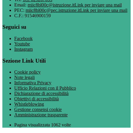
Email:
miic8bl00c@istruzione.it
Link per inviare una mail
PEC:
miic8bl00c@pec.istruzione.it
Link per inviare una mail
C.F.: 91546900159
Seguici su
Facebook
Youtube
Instagram
Sezione Link Utili
Cookie policy
Note legali
Informativa Privacy
Ufficio Relazioni con il Pubblico
Dichiarazione di accessibilità
Obiettivi di accessibilità
Whistleblowing
Gestione consensi cookie
Amministrazione trasparente
Pagina visualizzata
1062
volte