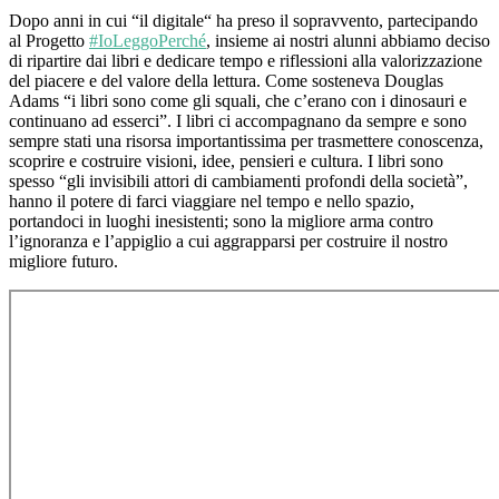
Dopo anni in cui “il digitale“ ha preso il sopravvento, partecipando
al Progetto
#IoLeggoPerché
, insieme ai nostri alunni abbiamo deciso
di ripartire dai libri e dedicare tempo e riflessioni alla valorizzazione
del piacere e del valore della lettura. Come sosteneva Douglas
Adams “i libri sono come gli squali, che c’erano con i dinosauri e
continuano ad esserci”. I libri ci accompagnano da sempre e sono
sempre stati una risorsa importantissima per trasmettere conoscenza,
scoprire e costruire visioni, idee, pensieri e cultura. I libri sono
spesso “gli invisibili attori di cambiamenti profondi della società”,
hanno il potere di farci viaggiare nel tempo e nello spazio,
portandoci in luoghi inesistenti; sono la migliore arma contro
l’ignoranza e l’appiglio a cui aggrapparsi per costruire il nostro
migliore futuro.