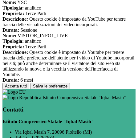
Nome:
YSC
Tipologia:
analitico
Proprieta:
Terze Parti
Descrizione:
Questo cookie è impostato da YouTube per tenere
traccia delle visualizzazioni dei video incorporati.
Durata:
Sessione
Nome:
VISITOR_INFO1_LIVE
Tipologia:
analitico
Proprieta:
Terze Parti
Descrizione:
Questo cookie è impostato da Youtube per tenere
traccia delle preferenze dell'utente per i video di Youtube incorporati
nei siti; può anche determinare se il visitatore del sito web sta
utilizzando la nuova o la vecchia versione dell'interfaccia di
Youtube.
Durata:
6 mesi
Accetta tutti
Salva le preferenze
Istituto Comprensivo Statale "Iqbal Masih"
Contatti
Istituto Comprensivo Statale "Iqbal Masih"
Via Iqbal Masih 7, 20096 Pioltello (MI)
Tel:
Tel. 029267633