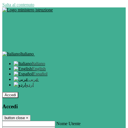
Salta al contenuto
Italiano
Italiano
English
Español
عربى
اردو
Accedi
Accedi
button close
×
Nome Utente