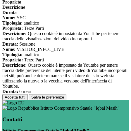
Proprieta
Descrizione
Durata
Nome:
YSC
Tipologia:
analitico
Proprieta:
Terze Parti
Descrizione:
Questo cookie è impostato da YouTube per tenere
traccia delle visualizzazioni dei video incorporati.
Durata:
Sessione
Nome:
VISITOR_INFO1_LIVE
Tipologia:
analitico
Proprieta:
Terze Parti
Descrizione:
Questo cookie è impostato da Youtube per tenere
traccia delle preferenze dell'utente per i video di Youtube incorporati
nei siti; può anche determinare se il visitatore del sito web sta
utilizzando la nuova o la vecchia versione dell'interfaccia di
Youtube.
Durata:
6 mesi
Accetta tutti
Salva le preferenze
Istituto Comprensivo Statale "Iqbal Masih"
Contatti
Istituto Comprensivo Statale "Iqbal Masih"