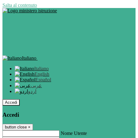
Salta al contenuto
Italiano
Italiano
English
Español
عربى
اردو
Accedi
Accedi
button close
×
Nome Utente