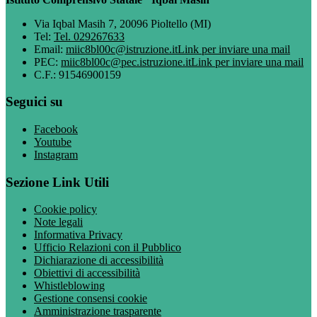
Via Iqbal Masih 7, 20096 Pioltello (MI)
Tel:
Tel. 029267633
Email:
miic8bl00c@istruzione.it
Link per inviare una mail
PEC:
miic8bl00c@pec.istruzione.it
Link per inviare una mail
C.F.: 91546900159
Seguici su
Facebook
Youtube
Instagram
Sezione Link Utili
Cookie policy
Note legali
Informativa Privacy
Ufficio Relazioni con il Pubblico
Dichiarazione di accessibilità
Obiettivi di accessibilità
Whistleblowing
Gestione consensi cookie
Amministrazione trasparente