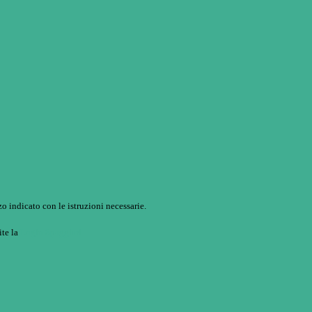
o indicato con le istruzioni necessarie.
ite la
Login Spaggiari