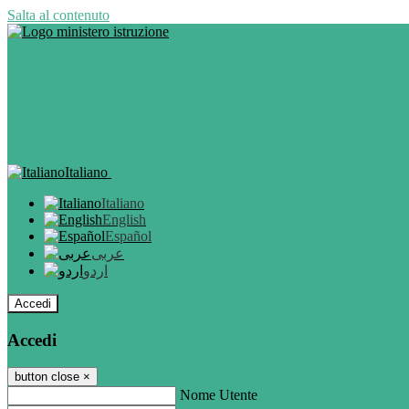
Salta al contenuto
Italiano
Italiano
English
Español
عربى
اردو
Accedi
Accedi
button close
×
Nome Utente