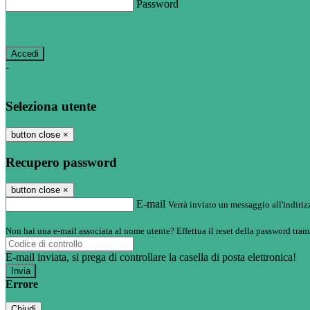
Password
Password dimenticata?
-
Entra con SPID
Entra con CIE
Seleziona utente
button close
×
Recupero password
button close
×
E-mail
Verrà inviato un messaggio all'indirizz
Non hai una e-mail associata al nome utente? Effettua il reset della password tram
E-mail inviata, si prega di controllare la casella di posta elettronica!
Errore
Chiudi