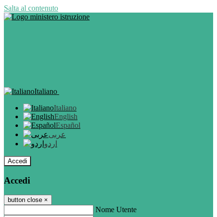
Salta al contenuto
Italiano
Italiano
English
Español
عربى
اردو
Accedi
Accedi
button close
×
Nome Utente