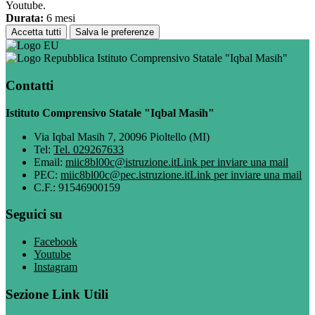
Youtube.
Durata:
6 mesi
Accetta tutti
Salva le preferenze
Istituto Comprensivo Statale "Iqbal Masih"
Contatti
Istituto Comprensivo Statale "Iqbal Masih"
Via Iqbal Masih 7, 20096 Pioltello (MI)
Tel:
Tel. 029267633
Email:
miic8bl00c@istruzione.it
Link per inviare una mail
PEC:
miic8bl00c@pec.istruzione.it
Link per inviare una mail
C.F.: 91546900159
Seguici su
Facebook
Youtube
Instagram
Sezione Link Utili