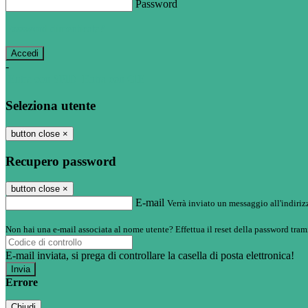
Password
Password dimenticata?
-
Entra con SPID
Entra con CIE
Seleziona utente
button close
×
Recupero password
button close
×
E-mail
Verrà inviato un messaggio all'indirizz
Non hai una e-mail associata al nome utente? Effettua il reset della password tram
E-mail inviata, si prega di controllare la casella di posta elettronica!
Errore
Chiudi