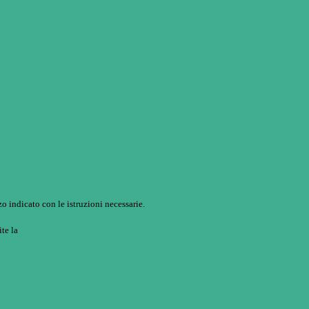
o indicato con le istruzioni necessarie.
ite la
Login Spaggiari