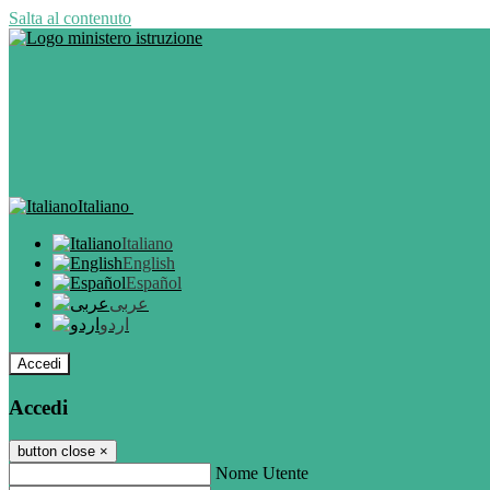
Salta al contenuto
Italiano
Italiano
English
Español
عربى
اردو
Accedi
Accedi
button close
×
Nome Utente