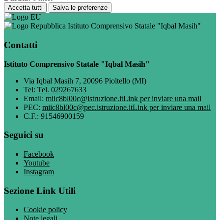
Accetta tutti
Salva le preferenze
Istituto Comprensivo Statale "Iqbal Masih"
Contatti
Istituto Comprensivo Statale "Iqbal Masih"
Via Iqbal Masih 7, 20096 Pioltello (MI)
Tel:
Tel. 029267633
Email:
miic8bl00c@istruzione.it
Link per inviare una mail
PEC:
miic8bl00c@pec.istruzione.it
Link per inviare una mail
C.F.: 91546900159
Seguici su
Facebook
Youtube
Instagram
Sezione Link Utili
Cookie policy
Note legali