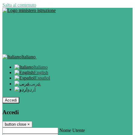
Salta al contenuto
Italiano
Italiano
English
Español
عربى
اردو
Accedi
Accedi
button close
×
Nome Utente