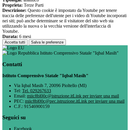
Proprieta:
Terze Parti
Descrizione:
Questo cookie è impostato da Youtube per tenere
traccia delle preferenze dell'utente per i video di Youtube incorporati
nei siti; può anche determinare se il visitatore del sito web sta
utilizzando la nuova o la vecchia versione dell'interfaccia di
Youtube.
Durata:
6 mesi
Accetta tutti
Salva le preferenze
Istituto Comprensivo Statale "Iqbal Masih"
Contatti
Istituto Comprensivo Statale "Iqbal Masih"
Via Iqbal Masih 7, 20096 Pioltello (MI)
Tel:
Tel. 029267633
Email:
miic8bl00c@istruzione.it
Link per inviare una mail
PEC:
miic8bl00c@pec.istruzione.it
Link per inviare una mail
C.F.: 91546900159
Seguici su
Facebook