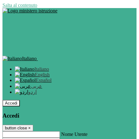
Salta al contenuto
Italiano
Italiano
English
Español
عربى
اردو
Accedi
Accedi
button close
×
Nome Utente