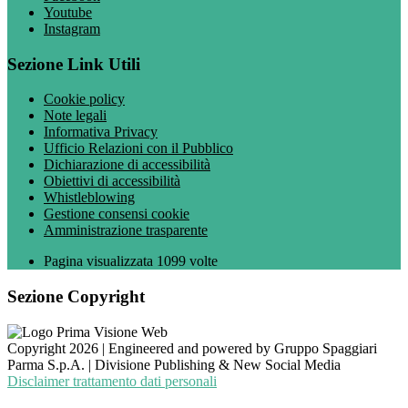
Youtube
Instagram
Sezione Link Utili
Cookie policy
Note legali
Informativa Privacy
Ufficio Relazioni con il Pubblico
Dichiarazione di accessibilità
Obiettivi di accessibilità
Whistleblowing
Gestione consensi cookie
Amministrazione trasparente
Pagina visualizzata
1099
volte
Sezione Copyright
Copyright 2026 | Engineered and powered by Gruppo Spaggiari
Parma S.p.A. | Divisione Publishing & New Social Media
Disclaimer trattamento dati personali