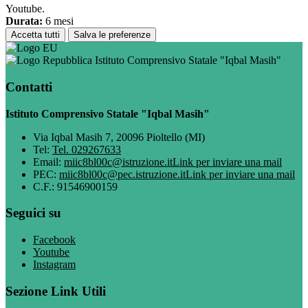
Youtube.
Durata:
6 mesi
Accetta tutti
Salva le preferenze
Istituto Comprensivo Statale "Iqbal Masih"
Contatti
Istituto Comprensivo Statale "Iqbal Masih"
Via Iqbal Masih 7, 20096 Pioltello (MI)
Tel:
Tel. 029267633
Email:
miic8bl00c@istruzione.it
Link per inviare una mail
PEC:
miic8bl00c@pec.istruzione.it
Link per inviare una mail
C.F.: 91546900159
Seguici su
Facebook
Youtube
Instagram
Sezione Link Utili