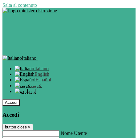
Salta al contenuto
Italiano
Italiano
English
Español
عربى
اردو
Accedi
Accedi
button close
×
Nome Utente