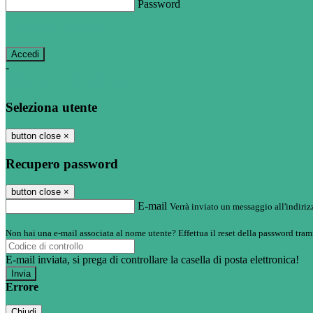
Password
Password dimenticata?
-
Entra con SPID
Entra con CIE
Seleziona utente
button close
×
Recupero password
button close
×
E-mail
Verrà inviato un messaggio all'indirizz
Non hai una e-mail associata al nome utente? Effettua il reset della password tram
E-mail inviata, si prega di controllare la casella di posta elettronica!
Errore
Chiudi