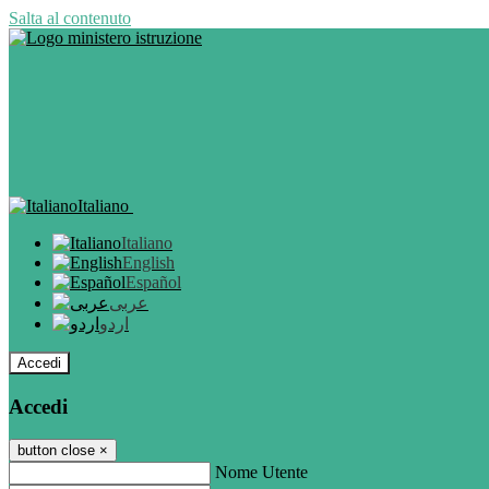
Salta al contenuto
Italiano
Italiano
English
Español
عربى
اردو
Accedi
Accedi
button close
×
Nome Utente