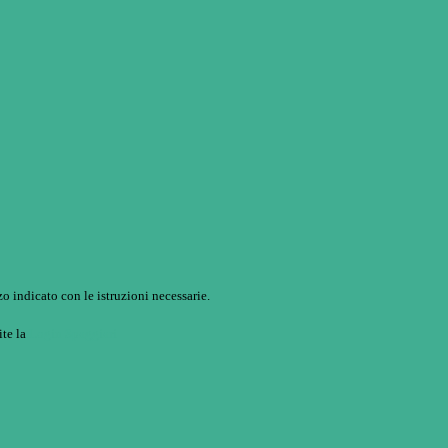
o indicato con le istruzioni necessarie.
ite la
Login Spaggiari