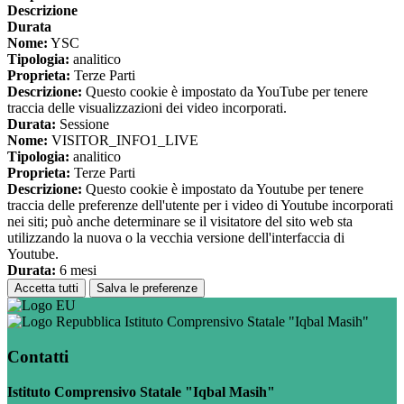
Descrizione
Durata
Nome:
YSC
Tipologia:
analitico
Proprieta:
Terze Parti
Descrizione:
Questo cookie è impostato da YouTube per tenere
traccia delle visualizzazioni dei video incorporati.
Durata:
Sessione
Nome:
VISITOR_INFO1_LIVE
Tipologia:
analitico
Proprieta:
Terze Parti
Descrizione:
Questo cookie è impostato da Youtube per tenere
traccia delle preferenze dell'utente per i video di Youtube incorporati
nei siti; può anche determinare se il visitatore del sito web sta
utilizzando la nuova o la vecchia versione dell'interfaccia di
Youtube.
Durata:
6 mesi
Accetta tutti
Salva le preferenze
Istituto Comprensivo Statale "Iqbal Masih"
Contatti
Istituto Comprensivo Statale "Iqbal Masih"