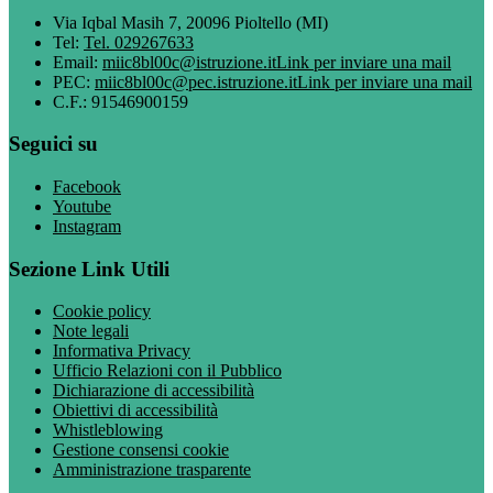
Via Iqbal Masih 7, 20096 Pioltello (MI)
Tel:
Tel. 029267633
Email:
miic8bl00c@istruzione.it
Link per inviare una mail
PEC:
miic8bl00c@pec.istruzione.it
Link per inviare una mail
C.F.: 91546900159
Seguici su
Facebook
Youtube
Instagram
Sezione Link Utili
Cookie policy
Note legali
Informativa Privacy
Ufficio Relazioni con il Pubblico
Dichiarazione di accessibilità
Obiettivi di accessibilità
Whistleblowing
Gestione consensi cookie
Amministrazione trasparente