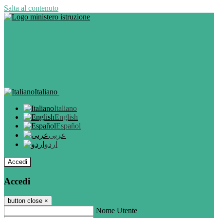
Salta al contenuto
Italiano
Italiano
English
Español
عربى
اردو
Accedi
Accedi
button close
×
Nome Utente