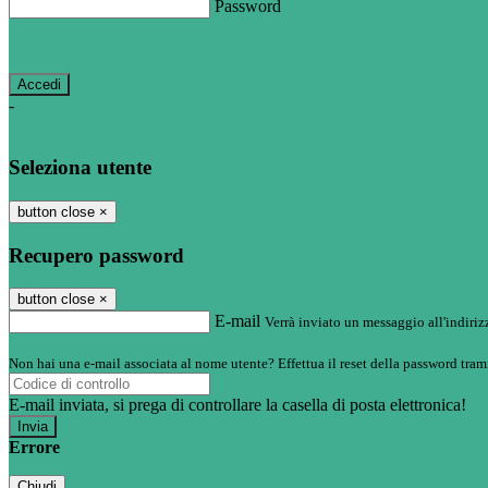
Password
Password dimenticata?
-
Entra con SPID
Entra con CIE
Seleziona utente
button close
×
Recupero password
button close
×
E-mail
Verrà inviato un messaggio all'indirizz
Non hai una e-mail associata al nome utente? Effettua il reset della password tram
E-mail inviata, si prega di controllare la casella di posta elettronica!
Errore
Chiudi