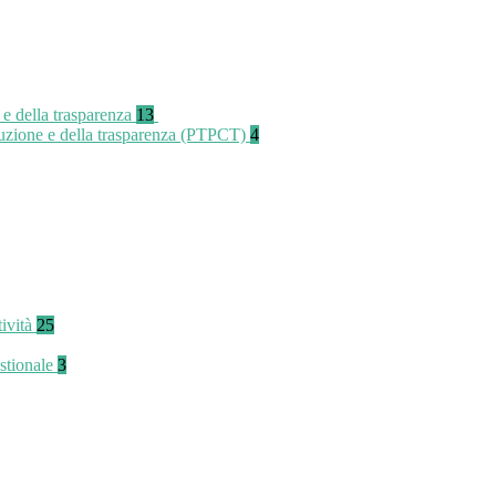
 e della trasparenza
13
rruzione e della trasparenza (PTPCT)
4
tività
25
stionale
3