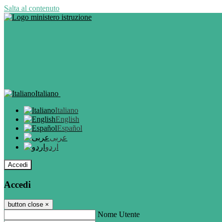
Salta al contenuto
Italiano
Italiano
English
Español
عربى
اردو
Accedi
Accedi
button close
×
Nome Utente