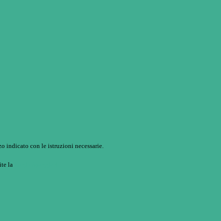
o indicato con le istruzioni necessarie.
ite la
Login Spaggiari