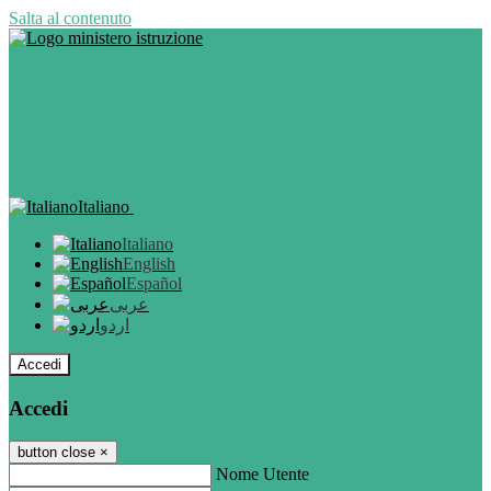
Salta al contenuto
Italiano
Italiano
English
Español
عربى
اردو
Accedi
Accedi
button close
×
Nome Utente