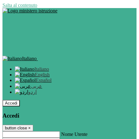
Salta al contenuto
Italiano
Italiano
English
Español
عربى
اردو
Accedi
Accedi
button close
×
Nome Utente