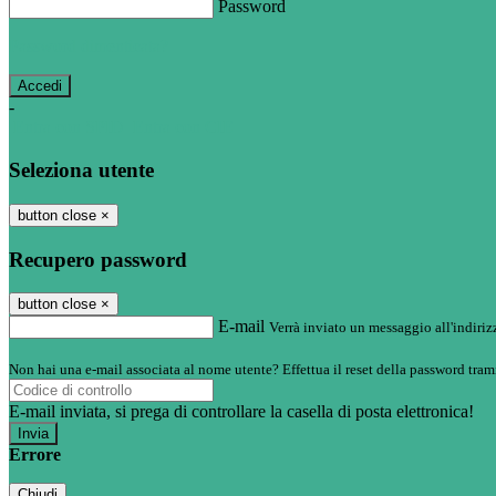
Password
Password dimenticata?
-
Entra con SPID
Entra con CIE
Seleziona utente
button close
×
Recupero password
button close
×
E-mail
Verrà inviato un messaggio all'indirizz
Non hai una e-mail associata al nome utente? Effettua il reset della password tram
E-mail inviata, si prega di controllare la casella di posta elettronica!
Errore
Chiudi