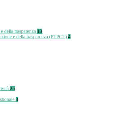
 e della trasparenza
13
rruzione e della trasparenza (PTPCT)
4
tività
25
stionale
3