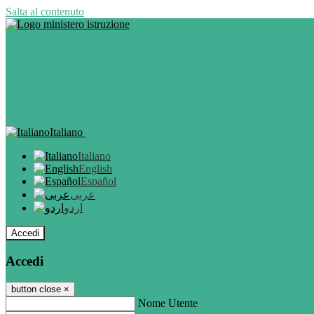
Salta al contenuto
Italiano
Italiano
English
Español
عربى
اردو
Accedi
Accedi
button close
×
Nome Utente