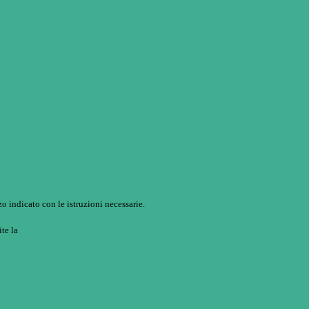
o indicato con le istruzioni necessarie.
ite la
Login Spaggiari