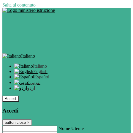
Salta al contenuto
Italiano
Italiano
English
Español
عربى
اردو
Accedi
Accedi
button close
×
Nome Utente