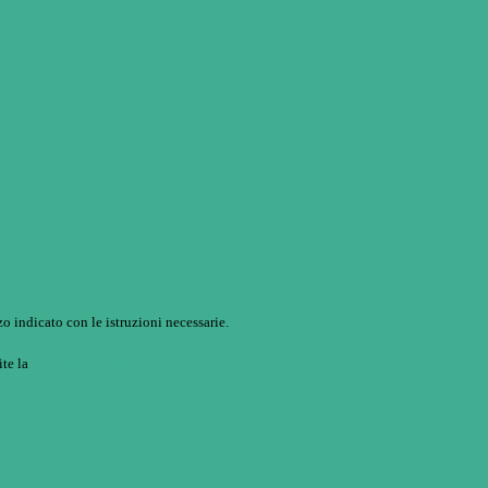
o indicato con le istruzioni necessarie.
ite la
Login Spaggiari