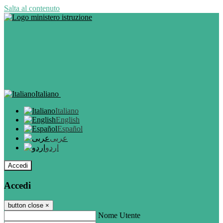
Salta al contenuto
Italiano
Italiano
English
Español
عربى
اردو
Accedi
Accedi
button close
×
Nome Utente