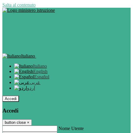
Salta al contenuto
Italiano
Italiano
English
Español
عربى
اردو
Accedi
Accedi
button close
×
Nome Utente