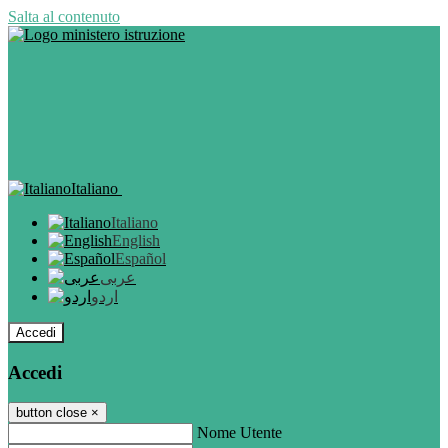
Salta al contenuto
Italiano
Italiano
English
Español
عربى
اردو
Accedi
Accedi
button close
×
Nome Utente