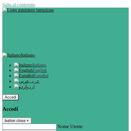
Salta al contenuto
Italiano
Italiano
English
Español
عربى
اردو
Accedi
Accedi
button close
×
Nome Utente