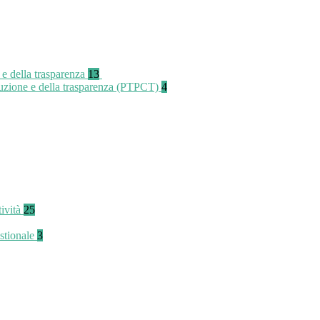
 e della trasparenza
13
rruzione e della trasparenza (PTPCT)
4
tività
25
stionale
3