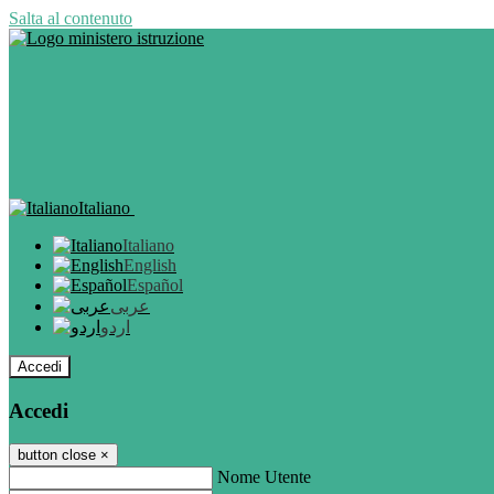
Salta al contenuto
Italiano
Italiano
English
Español
عربى
اردو
Accedi
Accedi
button close
×
Nome Utente