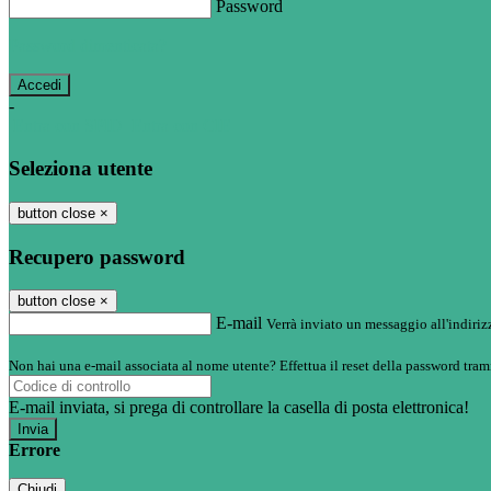
Password
Password dimenticata?
-
Entra con SPID
Entra con CIE
Seleziona utente
button close
×
Recupero password
button close
×
E-mail
Verrà inviato un messaggio all'indirizz
Non hai una e-mail associata al nome utente? Effettua il reset della password tram
E-mail inviata, si prega di controllare la casella di posta elettronica!
Errore
Chiudi