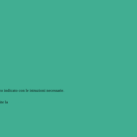
o indicato con le istruzioni necessarie.
ite la
Login Spaggiari