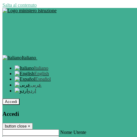
Salta al contenuto
Italiano
Italiano
English
Español
عربى
اردو
Accedi
Accedi
button close
×
Nome Utente