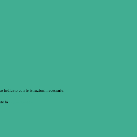
o indicato con le istruzioni necessarie.
ite la
Login Spaggiari