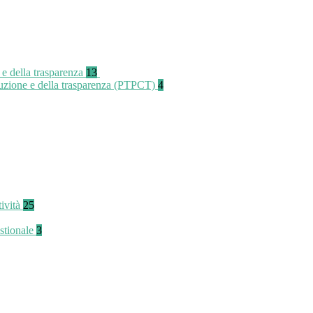
 e della trasparenza
13
rruzione e della trasparenza (PTPCT)
4
tività
25
stionale
3