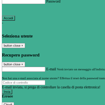
Password
Password dimenticata?
-
Entra con SPID
Entra con CIE
Seleziona utente
button close
×
Recupero password
button close
×
E-mail
Verrà inviato un messaggio all'indirizz
Non hai una e-mail associata al nome utente? Effettua il reset della password tram
E-mail inviata, si prega di controllare la casella di posta elettronica!
Errore
Chiudi