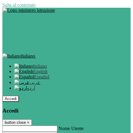
Salta al contenuto
Italiano
Italiano
English
Español
عربى
اردو
Accedi
Accedi
button close
×
Nome Utente