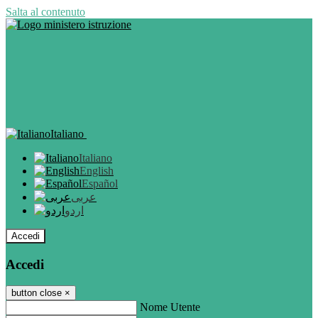
Salta al contenuto
Italiano
Italiano
English
Español
عربى
اردو
Accedi
Accedi
button close
×
Nome Utente