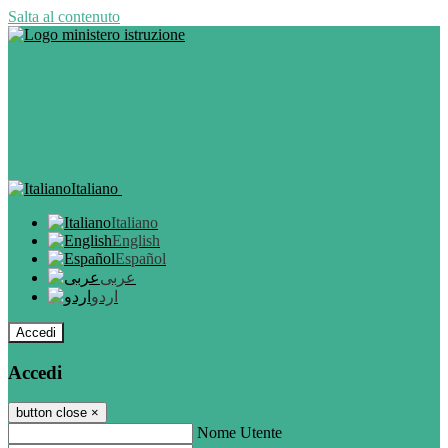
Salta al contenuto
Italiano
Italiano
English
Español
عربى
اردو
Accedi
Accedi
button close
×
Nome Utente