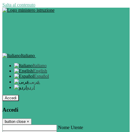
Salta al contenuto
Italiano
Italiano
English
Español
عربى
اردو
Accedi
Accedi
button close
×
Nome Utente