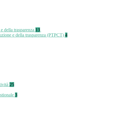
 e della trasparenza
13
rruzione e della trasparenza (PTPCT)
4
tività
25
stionale
3