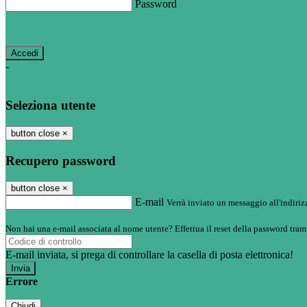
Password
Password dimenticata?
-
Entra con SPID
Entra con CIE
Seleziona utente
button close
×
Recupero password
button close
×
E-mail
Verrà inviato un messaggio all'indirizz
Non hai una e-mail associata al nome utente? Effettua il reset della password tram
E-mail inviata, si prega di controllare la casella di posta elettronica!
Errore
Chiudi