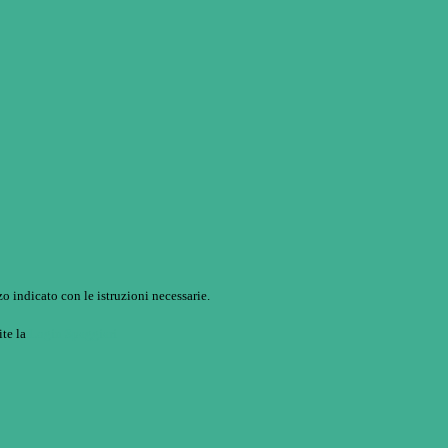
o indicato con le istruzioni necessarie.
ite la
Login Spaggiari