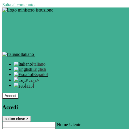
Salta al contenuto
Italiano
Italiano
English
Español
عربى
اردو
Accedi
Accedi
button close
×
Nome Utente