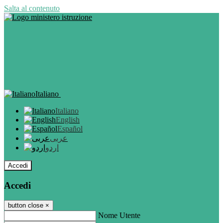
Salta al contenuto
Italiano
Italiano
English
Español
عربى
اردو
Accedi
Accedi
button close
×
Nome Utente