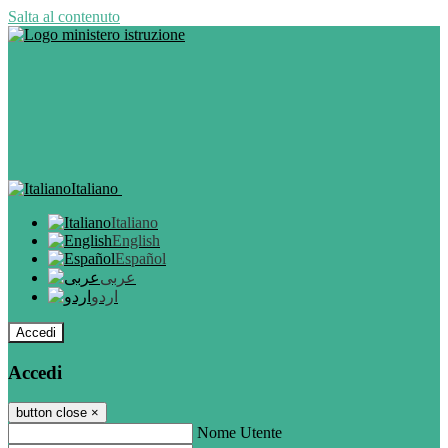
Salta al contenuto
Italiano
Italiano
English
Español
عربى
اردو
Accedi
Accedi
button close
×
Nome Utente