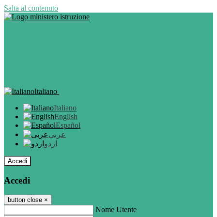
Salta al contenuto
Italiano
Italiano
English
Español
عربى
اردو
Accedi
Accedi
button close
×
Nome Utente